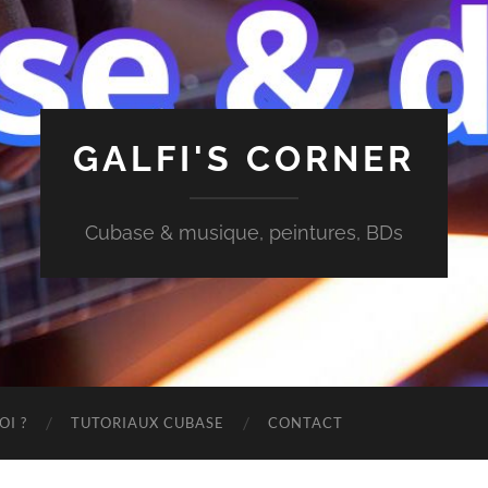
GALFI'S CORNER
Cubase & musique, peintures, BDs
OI ?
TUTORIAUX CUBASE
CONTACT