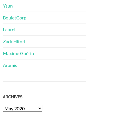
Ysun
BouletCorp
Laurel
Zack Hitori
Maxime Guérin
Aramis
ARCHIVES
Archives