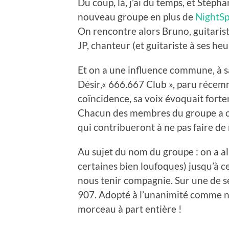
Du coup, là, j’ai du temps, et Stép
nouveau groupe en plus de
NightSp
On rencontre alors Bruno, guitaris
JP, chanteur (et guitariste à ses he
Et on a une influence commune, à s
Désir,« 666.667 Club », paru récemm
coïncidence, sa voix évoquait fort
Chacun des membres du groupe a ce
qui contribueront à ne pas faire de 
Au sujet du nom du groupe : on a al
certaines bien loufoques) jusqu’à c
nous tenir compagnie. Sur une de s
907. Adopté à l’unanimité comme no
morceau à part entière !