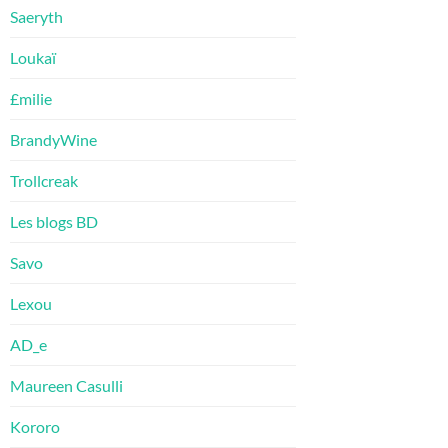
Saeryth
Loukaï
£milie
BrandyWine
Trollcreak
Les blogs BD
Savo
Lexou
AD_e
Maureen Casulli
Kororo