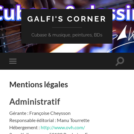
GALFI'S CORNER
Cubase & musique, peintures, BDs
Toggle
Toggle
search
mobile
field
menu
Mentions légales
Administratif
Gérante : Françoise Cheysson
Responsable éditorial : Manu Tourrette
Hébergement :
http://www.ovh.com/