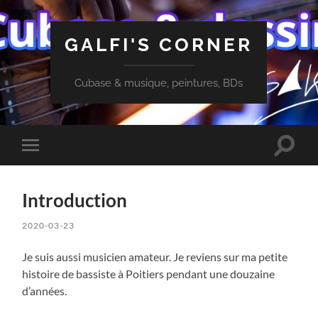
GALFI'S CORNER
Cubase & musique, peintures, BDs
Toggle
Toggle
search
mobile
field
menu
Introduction
2020-03-23
Je suis aussi musicien amateur. Je reviens sur ma petite
histoire de bassiste à Poitiers pendant une douzaine
d’années.