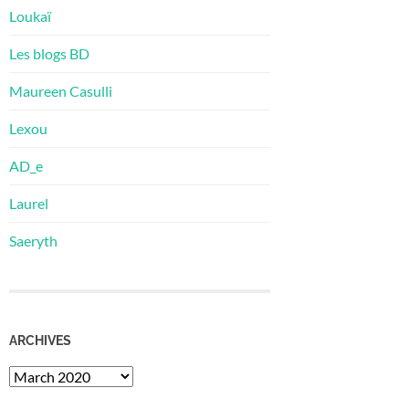
Loukaï
Les blogs BD
Maureen Casulli
Lexou
AD_e
Laurel
Saeryth
ARCHIVES
Archives