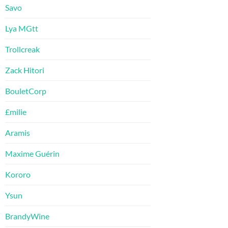
Savo
Lya MGtt
Trollcreak
Zack Hitori
BouletCorp
£milie
Aramis
Maxime Guérin
Kororo
Ysun
BrandyWine