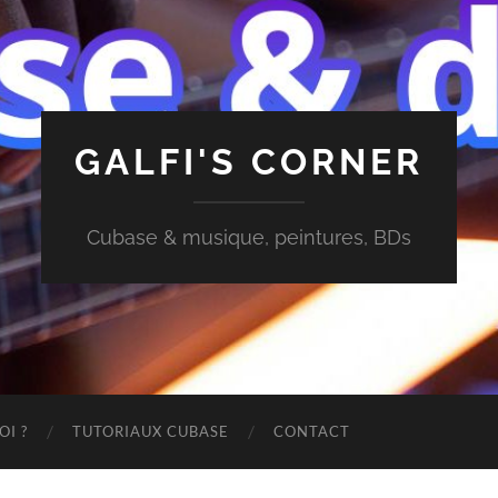
GALFI'S CORNER
Cubase & musique, peintures, BDs
OI ?
TUTORIAUX CUBASE
CONTACT