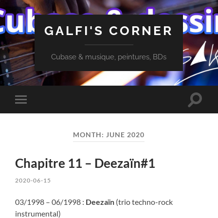
GALFI'S CORNER
Cubase & musique, peintures, BDs
Toggle
Toggle
search
mobile
field
menu
MONTH:
JUNE 2020
Chapitre 11 – Deezaïn#1
2020-06-15
03/1998 – 06/1998 :
Deezaïn
(trio techno-rock
instrumental)