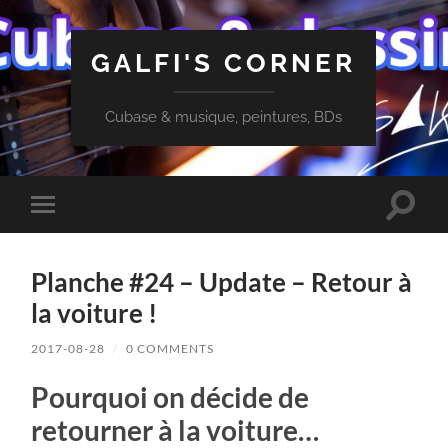
GALFI'S CORNER
Cubase & musique, peintures, BDs
Toggle
Toggle
search
mobile
field
menu
Planche #24 – Update – Retour à
la voiture !
2017-08-28
/
0 COMMENTS
Pourquoi on décide de
retourner à la voiture…