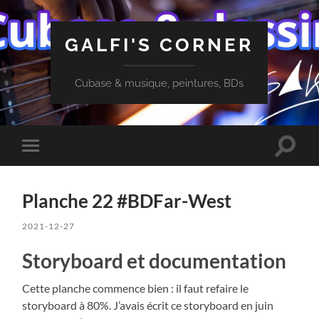
GALFI'S CORNER
Cubase & musique, peintures, BDs
Toggle
Toggle
search
mobile
field
menu
Planche 22 #BDFar-West
2021-12-27
Storyboard et documentation
Cette planche commence bien : il faut refaire le
storyboard à 80%. J’avais écrit ce storyboard en juin