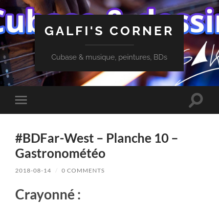
GALFI'S CORNER
Cubase & musique, peintures, BDs
Toggle
Toggle
search
mobile
field
menu
#BDFar-West – Planche 10 –
Gastronométéo
2018-08-14
/
0 COMMENTS
Crayonné :