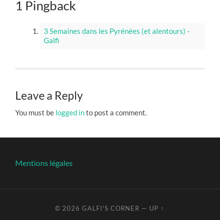
1 Pingback
3 Semaines dans les Pyrénées (et alentours) -
Galfi
Leave a Reply
You must be
logged in
to post a comment.
Mentions légales
© 2026
GALFI'S CORNER
—
UP ↑