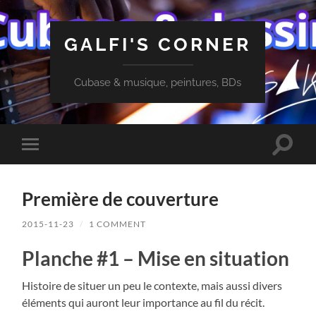
GALFI'S CORNER
Cubase & musique, peintures, BDs
Toggle
Toggle
search
mobile
field
menu
Première de couverture
2015-11-23
/
1 COMMENT
Planche #1 – Mise en situation
Histoire de situer un peu le contexte, mais aussi divers
éléments qui auront leur importance au fil du récit.