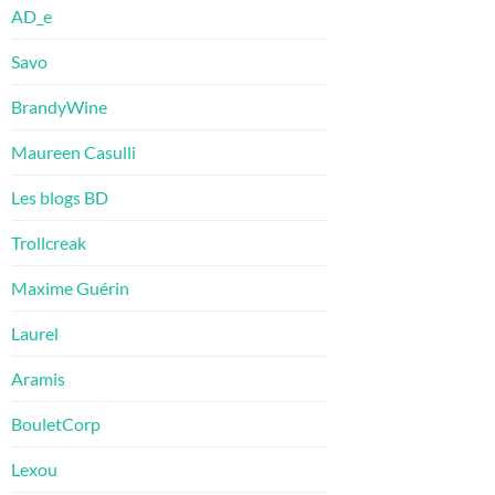
AD_e
Savo
BrandyWine
Maureen Casulli
Les blogs BD
Trollcreak
Maxime Guérin
Laurel
Aramis
BouletCorp
Lexou