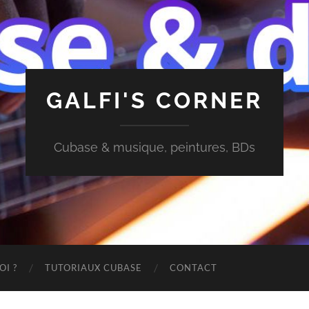
GALFI'S CORNER
Cubase & musique, peintures, BDs
OI ?
TUTORIAUX CUBASE
CONTACT