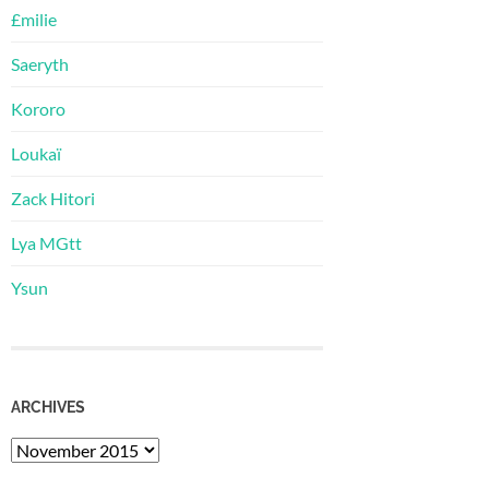
£milie
Saeryth
Kororo
Loukaï
Zack Hitori
Lya MGtt
Ysun
ARCHIVES
Archives