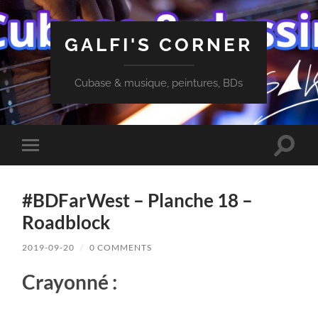
GALFI'S CORNER
Cubase & musique, peintures, BDs
Toggle
Toggle
search
mobile
field
menu
#BDFarWest – Planche 18 –
Roadblock
2019-09-20
/
0 COMMENTS
Crayonné :