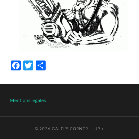
Facebook
Twitter
Share
Mentions légales
© 2026
GALFI'S CORNER
—
UP ↑