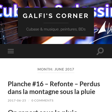
GALFI'S CORNER
Cubase & musique, peintures, BDs
Toggle
Toggle
search
mobile
field
menu
MONTH:
JUNE 2017
Planche #16 – Refonte – Perdus
dans la montagne sous la pluie
2017-06-25
/
0 COMMENTS