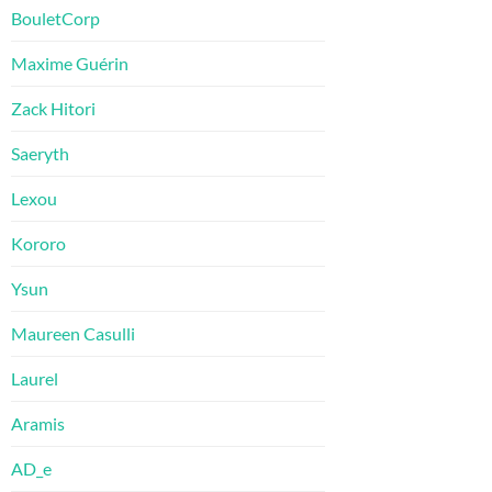
BouletCorp
Maxime Guérin
Zack Hitori
Saeryth
Lexou
Kororo
Ysun
Maureen Casulli
Laurel
Aramis
AD_e