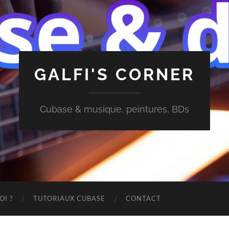
GALFI'S CORNER
Cubase & musique, peintures, BDs
OI ?
TUTORIAUX CUBASE
CONTACT