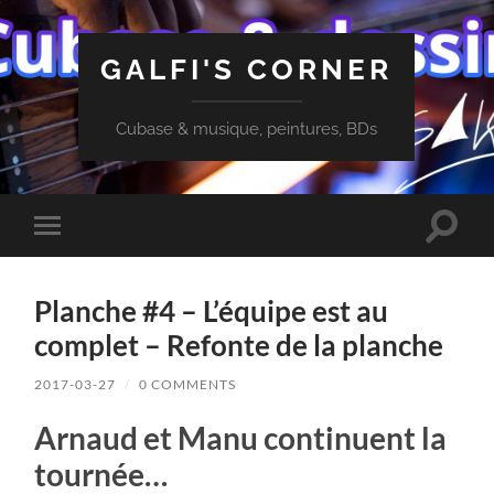
GALFI'S CORNER
Cubase & musique, peintures, BDs
Toggle
Toggle
search
mobile
field
menu
Planche #4 – L’équipe est au
complet – Refonte de la planche
2017-03-27
/
0 COMMENTS
Arnaud et Manu continuent la
tournée…