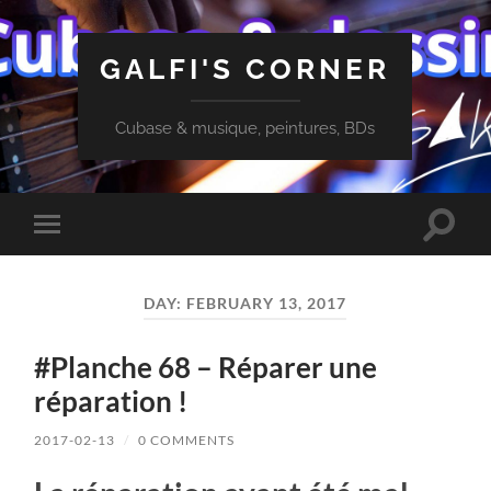
GALFI'S CORNER
Cubase & musique, peintures, BDs
Toggle
Toggle
search
mobile
field
menu
DAY:
FEBRUARY 13, 2017
#Planche 68 – Réparer une
réparation !
2017-02-13
/
0 COMMENTS