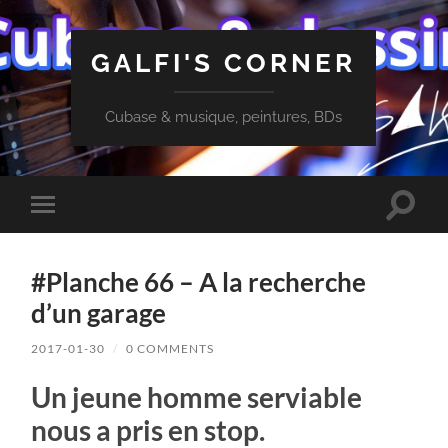
GALFI'S CORNER
Cubase & musique, peintures, BDs
Toggle
Toggle
search
mobile
field
menu
#Planche 66 – A la recherche
d’un garage
2017-01-30
/
0 COMMENTS
Un jeune homme serviable
nous a pris en stop.