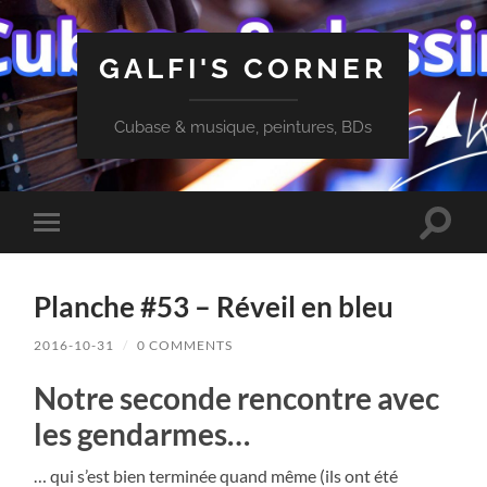
GALFI'S CORNER
Cubase & musique, peintures, BDs
Toggle
Toggle
search
mobile
field
menu
Planche #53 – Réveil en bleu
2016-10-31
/
0 COMMENTS
Notre seconde rencontre avec
les gendarmes…
… qui s’est bien terminée quand même (ils ont été