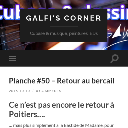
GALFI'S CORNER
Cubase & musique, peintures, BDs
Toggle
Toggle
search
mobile
field
menu
Planche #50 – Retour au bercail
2016-10-10
/
0 COMMENTS
Ce n’est pas encore le retour à
Poitiers….
… mais plus simplement à la Bastide de Madame, pour