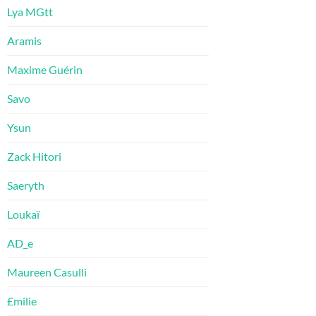
Lya MGtt
Aramis
Maxime Guérin
Savo
Ysun
Zack Hitori
Saeryth
Loukaï
AD_e
Maureen Casulli
£milie