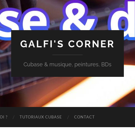
GALFI'S CORNER
Cubase & musique, peintures, BDs
OI ?
TUTORIAUX CUBASE
CONTACT