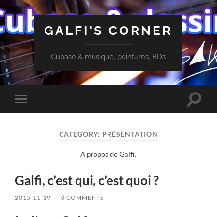
GALFI'S CORNER
Cubase & musique, peintures, BDs
Toggle
Toggle
search
mobile
field
menu
CATEGORY:
PRÉSENTATION
A propos de Galfi.
Galfi, c’est qui, c’est quoi ?
2015-11-19
/
0 COMMENTS