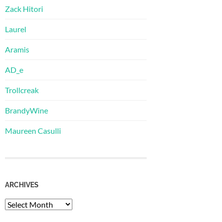
Zack Hitori
Laurel
Aramis
AD_e
Trollcreak
BrandyWine
Maureen Casulli
ARCHIVES
Archives