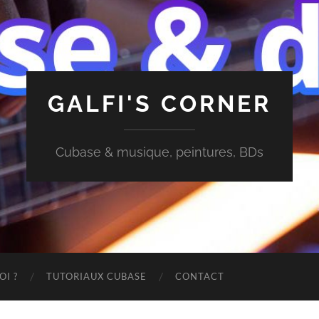
GALFI'S CORNER
Cubase & musique, peintures, BDs
OI ?
TUTORIAUX CUBASE
CONTACT