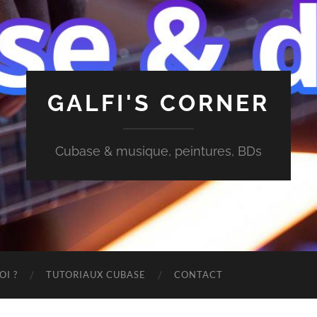
GALFI'S CORNER
Cubase & musique, peintures, BDs
OI ?
TUTORIAUX CUBASE
CONTACT