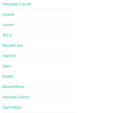
Maureen Casulli
Loukaï
Laurel
AD_e
BouletCorp
Saeryth
Savo
£milie
BrandyWine
Maxime Guérin
Zack Hitori