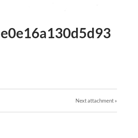
5e0e16a130d5d93
Next
attachment
»