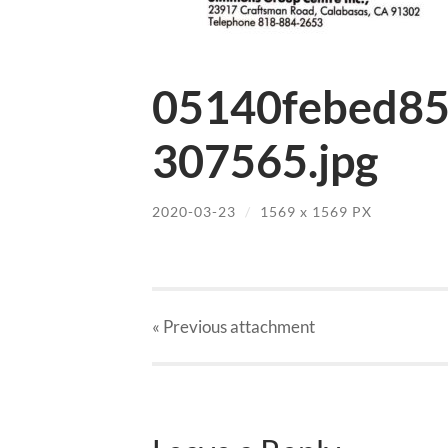
05140febed8
307565.jpg
2020-03-23
/
1569
x
1569 PX
« Previous
attachment