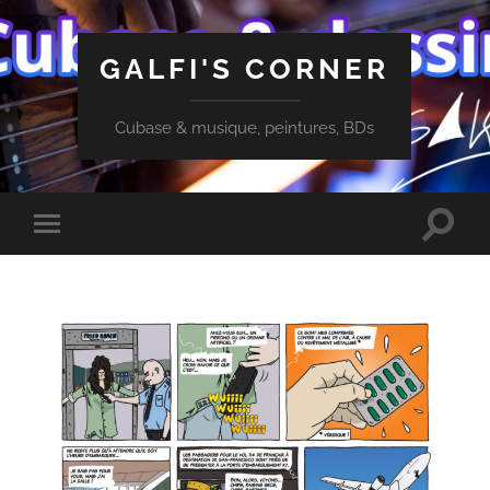
GALFI'S CORNER
Cubase & musique, peintures, BDs
Toggle
Toggle
search
mobile
field
menu