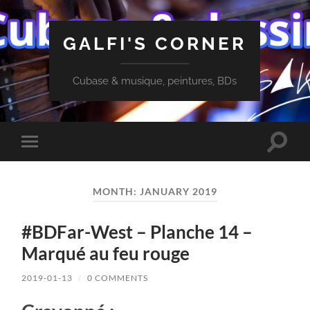
GALFI'S CORNER
Cubase & musique, peintures, BDs
Toggle
Toggle
search
mobile
field
menu
MONTH:
JANUARY 2019
#BDFar-West – Planche 14 –
Marqué au feu rouge
2019-01-13
/
0 COMMENTS