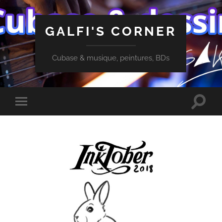
GALFI'S CORNER
Cubase & musique, peintures, BDs
Toggle
Toggle
search
mobile
field
menu