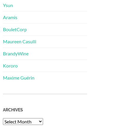
Ysun
Aramis
BouletCorp
Maureen Casulli
BrandyWine
Kororo
Maxime Guérin
ARCHIVES
Archives