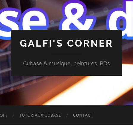
GALFI'S CORNER
Cubase & musique, peintures, BDs
OI ?
TUTORIAUX CUBASE
CONTACT