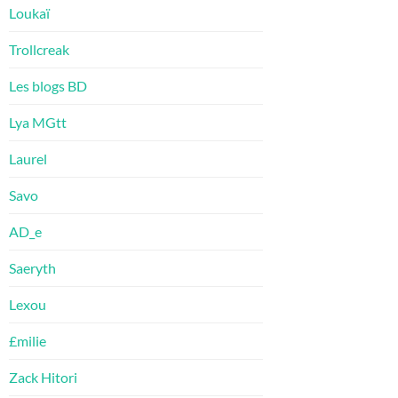
Loukaï
Trollcreak
Les blogs BD
Lya MGtt
Laurel
Savo
AD_e
Saeryth
Lexou
£milie
Zack Hitori