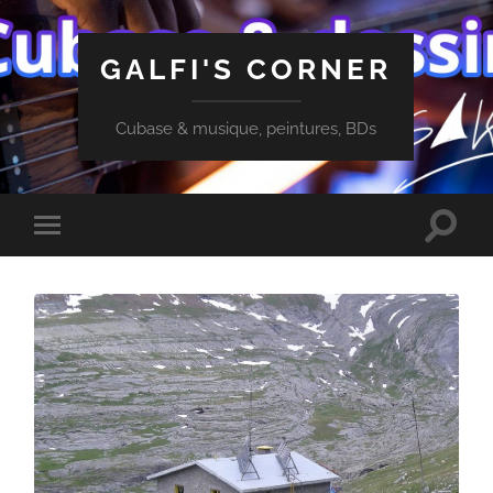
GALFI'S CORNER
Cubase & musique, peintures, BDs
Toggle
Toggle
search
mobile
field
menu