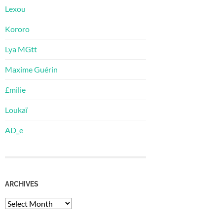
Lexou
Kororo
Lya MGtt
Maxime Guérin
£milie
Loukaï
AD_e
ARCHIVES
Archives