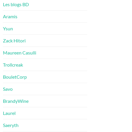
Les blogs BD
Aramis
Ysun
Zack Hitori
Maureen Casulli
Trollcreak
BouletCorp
Savo
BrandyWine
Laurel
Saeryth