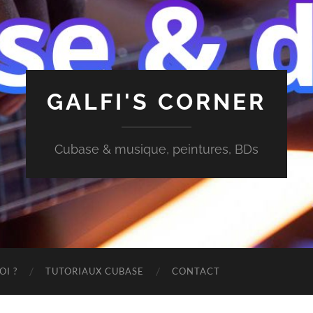
GALFI'S CORNER
Cubase & musique, peintures, BDs
OI ?
TUTORIAUX CUBASE
CONTACT