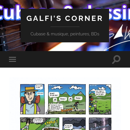
GALFI'S CORNER
Cubase & musique, peintures, BDs
Toggle
Toggle
search
mobile
field
menu