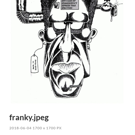
franky.jpeg
2018-06-04
1700
x
1700 PX