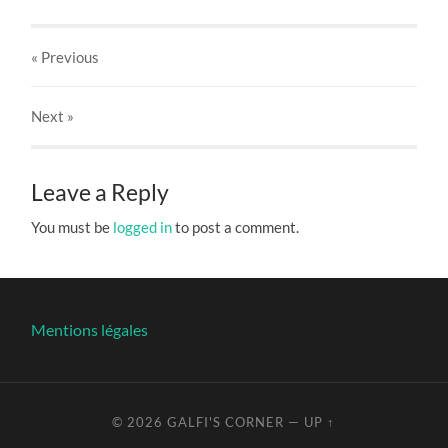
« Previous
Next
»
Leave a Reply
You must be
logged in
to post a comment.
Mentions légales
© 2026
GALFI'S CORNER
—
UP ↑