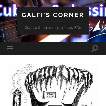
GALFI'S CORNER
Cubase & musique, peintures, BDs
Toggle
Toggle
search
mobile
field
menu