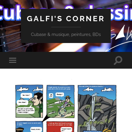
GALFI'S CORNER
Cubase & musique, peintures, BDs
Toggle
Toggle
search
mobile
field
menu