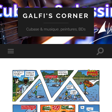
GALFI'S CORNER
Cubase & musique, peintures, BDs
Toggle
Toggle
search
mobile
field
menu