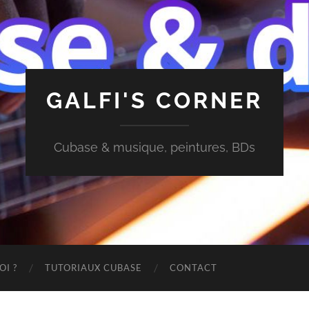
GALFI'S CORNER
Cubase & musique, peintures, BDs
OI ?
TUTORIAUX CUBASE
CONTACT