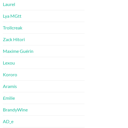
Laurel
Lya MGtt
Trollcreak
Zack Hitori
Maxime Guérin
Lexou
Kororo
Aramis
£milie
BrandyWine
AD_e