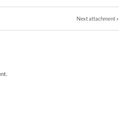
Next
attachment
»
nt.