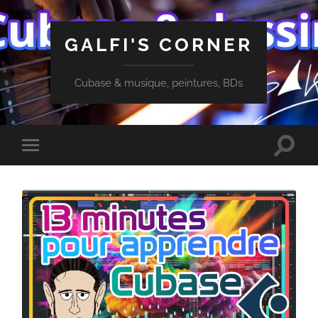
GALFI'S CORNER
Cubase & musique, peintures, BDs
Toggle
Toggle
search
mobile
field
menu