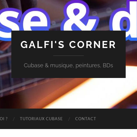
GALFI'S CORNER
Cubase & musique, peintures, BDs
OI ?
TUTORIAUX CUBASE
CONTACT