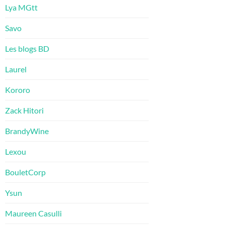
Lya MGtt
Savo
Les blogs BD
Laurel
Kororo
Zack Hitori
BrandyWine
Lexou
BouletCorp
Ysun
Maureen Casulli