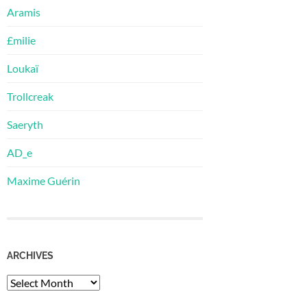
Aramis
£milie
Loukaï
Trollcreak
Saeryth
AD_e
Maxime Guérin
ARCHIVES
Archives