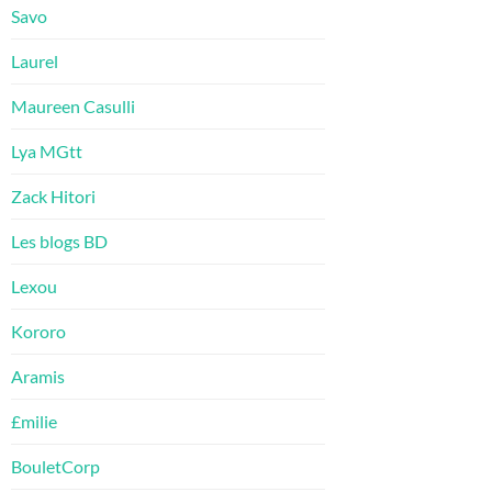
Savo
Laurel
Maureen Casulli
Lya MGtt
Zack Hitori
Les blogs BD
Lexou
Kororo
Aramis
£milie
BouletCorp