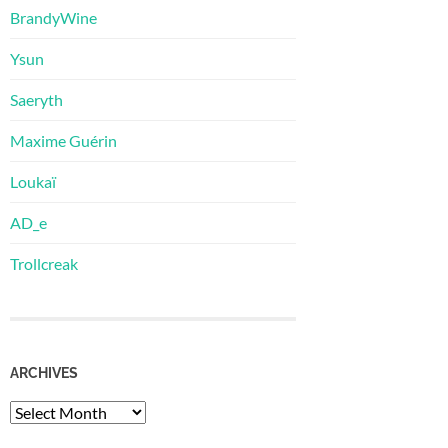
BrandyWine
Ysun
Saeryth
Maxime Guérin
Loukaï
AD_e
Trollcreak
ARCHIVES
Archives