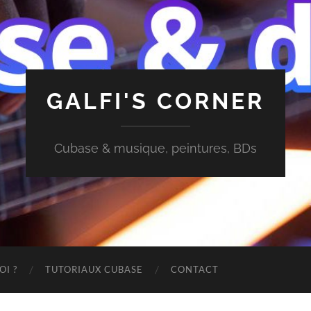
GALFI'S CORNER
Cubase & musique, peintures, BDs
OI ?
TUTORIAUX CUBASE
CONTACT