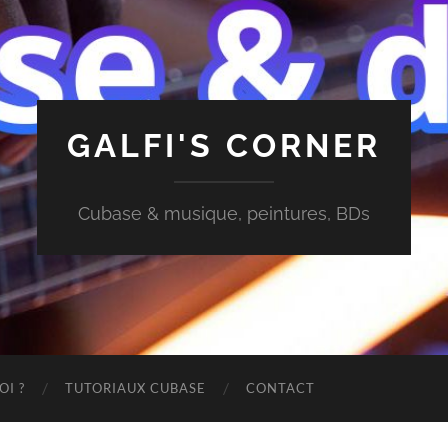
GALFI'S CORNER
Cubase & musique, peintures, BDs
OI ?
TUTORIAUX CUBASE
CONTACT