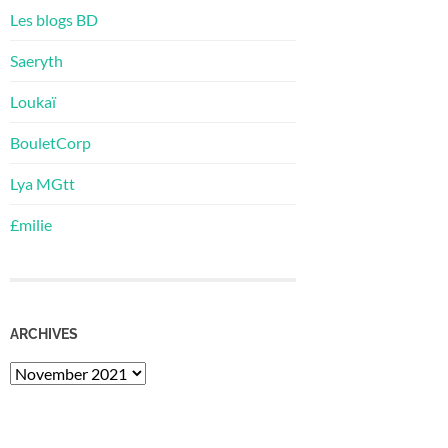
Les blogs BD
Saeryth
Loukaï
BouletCorp
Lya MGtt
£milie
ARCHIVES
Archives