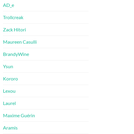
AD_e
Trollcreak
Zack Hitori
Maureen Casulli
BrandyWine
Ysun
Kororo
Lexou
Laurel
Maxime Guérin
Aramis